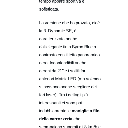
tempo appare sportiva e
sofisticata.
La versione che ho provato, cioè
la R-Dynamic SE, è
caratterizzata anche
dall’elegante tinta Byron Blue a
contrasto con il tetto panoramico
nero. Inconfondibili anche i
cerchi da 21’’ e i sottili fari
anteriori Matrix LED (ma volendo
si possono anche scegliere dei
fari laser). Tra i dettagli più
interessanti ci sono poi
indubbiamente le
maniglie a filo
della carrozzeria
che
scompaiono superati gli 8 km/h e