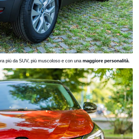
cora più da SUV, più muscoloso e con una
maggiore personalità
.