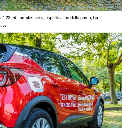
i 4.23 mt complessivi e, rispetto al modello prima,
ha
ezza.