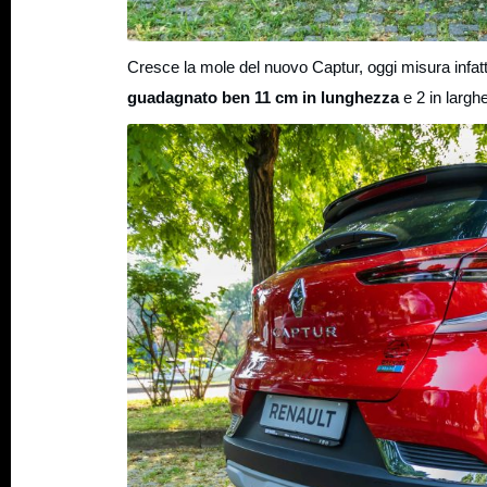
Cresce la mole del nuovo Captur, oggi misura infatt
guadagnato ben 11 cm in lunghezza
e 2 in largh